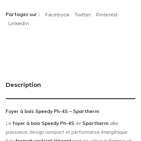
Facebook
Twitter
Pinterest
LinkedIn
Description
Foyer à bois Speedy Ph-4S – Spartherm
Le
foyer à bois Speedy Ph-4S
de
Spartherm
allie
puissance, design compact et performance énergétique.
Son
format vertical élégant
met en valeur la flamme et